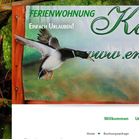
FERIENWOHNUNG
Einfach Urlauben!
Willkommen
U
Home
🐸
Buchungsanfrage