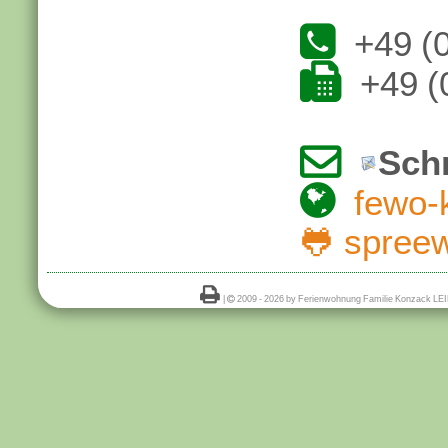

+49 (

+49 (

Schr

fewo-
🐸
spreew

|

2009 -
2026 by Ferienwohnung Familie Konzack LEI