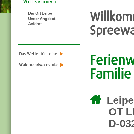
Willkommen
Willkom
Der Ort Leipe
Unser Angebot
Anfahrt
Spreewa
Das Wetter für Leipe
Ferien
Waldbrandwarnstufe
Familie

Leipe
OT LE
D-03222